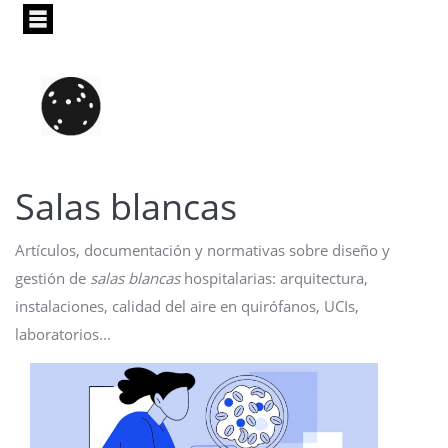
Pasar
al
contenido
principal
salas blancas
Artículos, documentación y normativas sobre diseño y
gestión de
salas blancas
hospitalarias: arquitectura,
instalaciones, calidad del aire en quirófanos, UCIs,
laboratorios...