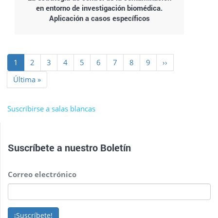
en entorno de investigación biomédica.
Aplicación a casos específicos
Paginación
Página
1
Page
2
Page
3
Page
4
Page
5
Page
6
Page
7
Page
8
Page
9
Siguiente
››
actual
página
Última
Última »
página
Suscribirse a salas blancas
Suscríbete a nuestro
Boletín
Correo electrónico
¡Suscríbete!