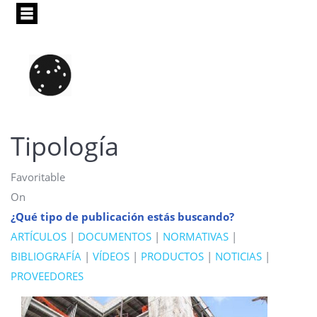
Pasar
al
contenido
principal
Tipología
Favoritable
On
¿Qué tipo de publicación estás buscando?
ARTÍCULOS
|
DOCUMENTOS
|
NORMATIVAS
|
BIBLIOGRAFÍA
|
VÍDEOS
|
PRODUCTOS
|
NOTICIAS
|
PROVEEDORES