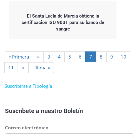
El Santa Lucía de Murcia obtiene la
certificación ISO 9001 para su banco de
sangre
Paginación
Primera
« Primera
Página
‹‹
Page
3
Page
4
Page
5
Page
6
Página
7
Page
8
Page
9
Page
10
página
anterior
actual
Page
11
Siguiente
››
Última
Última »
página
página
Suscribirse a Tipología
Suscríbete a nuestro
Boletín
Correo electrónico