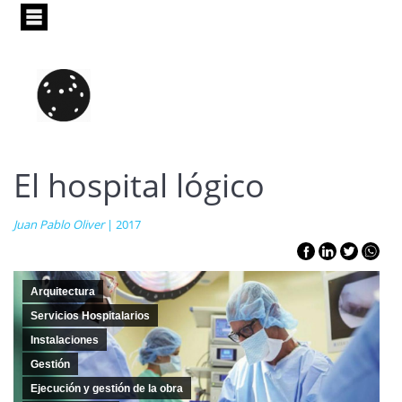
Pasar
al
contenido
principal
El hospital lógico
Juan Pablo Oliver
| 2017
Arquitectura
Servicios Hospitalarios
Instalaciones
Gestión
Ejecución y gestión de la obra