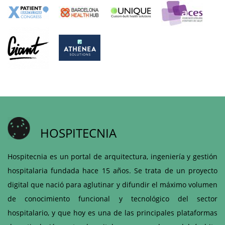
HOSPITECNIA
Hospitecnia es un portal de arquitectura, ingeniería y gestión
hospitalaria fundada hace 15 años. Se trata de un proyecto
digital que nació para aglutinar y difundir el máximo volumen
de conocimiento funcional y tecnológico del sector
hospitalario, y que hoy es una de las principales plataformas