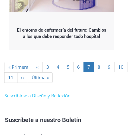
El entorno de enfermería del futuro: Cambios
a los que debe responder todo hospital
Paginación
Primera
« Primera
Página
‹‹
Page
3
Page
4
Page
5
Page
6
Página
7
Page
8
Page
9
Page
10
página
anterior
actual
Page
11
Siguiente
››
Última
Última »
página
página
Suscribirse a Diseño y Reflexión
Suscríbete a nuestro
Boletín