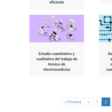
eficiente
Estudio cuantitativo y
Ge
cualitativo del trabajo de
técnico de
c
electromedicina
cum
Paginación
Primera
« Primera
Página
‹‹
Page
1
Pág
2
página
anterior
actu