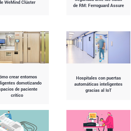
de WeMind Clúster
de RM: Ferroguard Assure
ómo crear entornos
Hospitales con puertas
eligentes domotizando
automáticas inteligentes
spacios de paciente
gracias al IoT
crítico