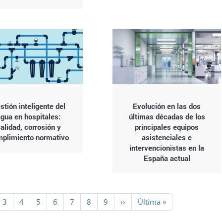
stión inteligente del
Evolución en las dos
agua en hospitales:
últimas décadas de los
alidad, corrosión y
principales equipos
plimiento normativo
asistenciales e
intervencionistas en la
España actual
ina
Page
3
Page
4
Page
5
Page
6
Page
7
Page
8
Page
9
Siguiente
››
Última
Última »
al
página
página