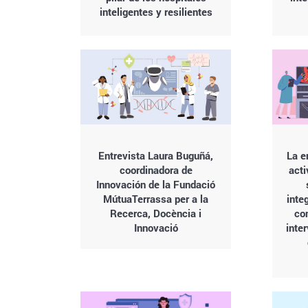
inteligentes y resilientes
Entrevista Laura Buguñá,
La e
coordinadora de
acti
Innovación de la Fundació
MútuaTerrassa per a la
inte
Recerca, Docència i
co
Innovació
inte