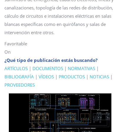
canalizaciones, topología de las redes de distribución,
cálculo de circuitos e instalaciones eléctricas en salas
blancas específicas como en quirófanos y salas de
intervención entre otros.
Favoritable
On
¿Qué tipo de publicación estás buscando?
ARTÍCULOS
|
DOCUMENTOS
|
NORMATIVAS
|
BIBLIOGRAFÍA
|
VÍDEOS
|
PRODUCTOS
|
NOTICIAS
|
PROVEEDORES