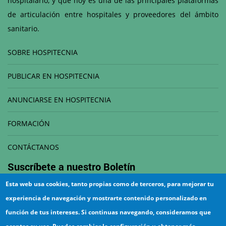
hospitalario, y que hoy es una de las principales plataformas
de articulación entre hospitales y proveedores del ámbito
sanitario.
SOBRE HOSPITECNIA
PUBLICAR EN HOSPITECNIA
ANUNCIARSE EN HOSPITECNIA
FORMACIÓN
CONTÁCTANOS
Suscríbete a nuestro
Boletín
Esta web usa cookies, tanto propias como de terceros, para mejorar tu
Correo electrónico
experiencia de navegación y mostrarte contenido personalizado en
función de tus intereses. Si continuas navegando, consideramos que