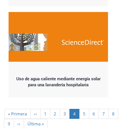
Uso de agua caliente mediante energía solar
para una lavandería hospitalaria
Paginación
Primera
« Primera
Página
‹‹
Page
1
Page
2
Page
3
Página
4
Page
5
Page
6
Page
7
Page
8
página
anterior
actual
Page
9
Siguiente
››
Última
Última »