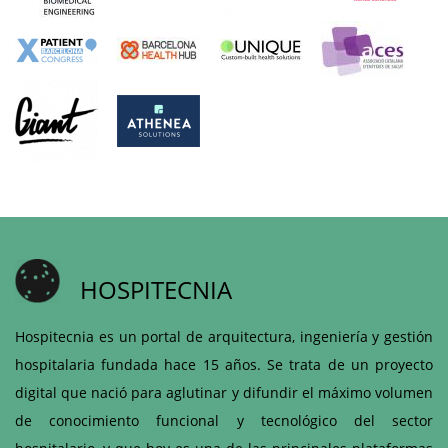
HOSPITECNIA
Hospitecnia es un portal de arquitectura, ingeniería y gestión
hospitalaria fundada hace 15 años. Se trata de un proyecto
digital que nació para aglutinar y difundir el máximo volumen
de conocimiento funcional y tecnológico del sector