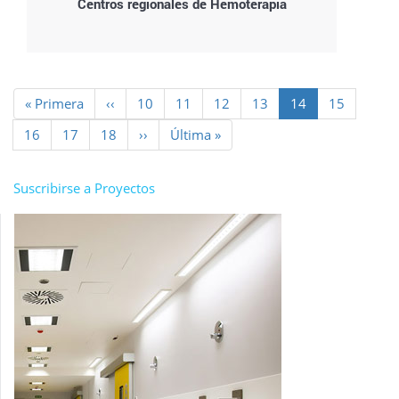
Centros regionales de Hemoterapia
Paginación
Primera
« Primera
Página
‹‹
Page
10
Page
11
Page
12
Page
13
Página
14
Page
15
página
anterior
actual
Page
16
Page
17
Page
18
Siguiente
››
Última
Última »
página
página
Suscribirse a Proyectos