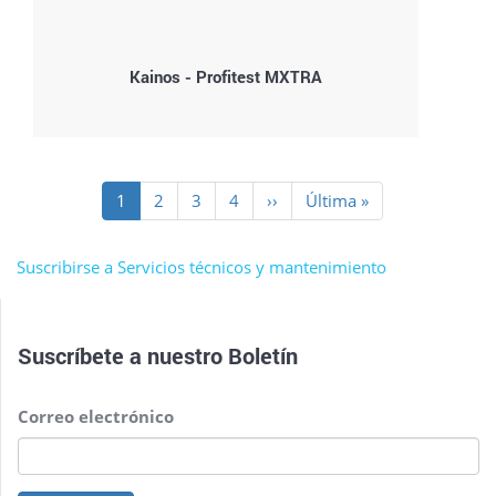
Kainos - Profitest MXTRA
Paginación
Página
1
Page
2
Page
3
Page
4
Siguiente
››
Última
Última »
actual
página
página
Suscribirse a Servicios técnicos y mantenimiento
Suscríbete a nuestro
Boletín
Correo electrónico