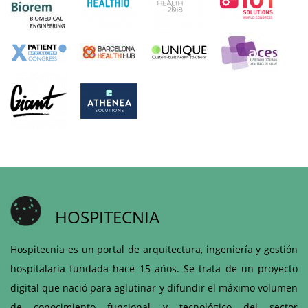
HOSPITECNIA
Hospitecnia es un portal de arquitectura, ingeniería y gestión
hospitalaria fundada hace 15 años. Se trata de un proyecto
digital que nació para aglutinar y difundir el máximo volumen
de conocimiento funcional y tecnológico del sector