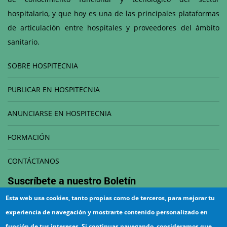
hospitalario, y que hoy es una de las principales plataformas
de articulación entre hospitales y proveedores del ámbito
sanitario.
SOBRE HOSPITECNIA
PUBLICAR EN HOSPITECNIA
ANUNCIARSE EN HOSPITECNIA
FORMACIÓN
CONTÁCTANOS
Suscríbete a nuestro
Boletín
Esta web usa cookies, tanto propias como de terceros, para mejorar tu
Correo electrónico
experiencia de navegación y mostrarte contenido personalizado en
función de tus intereses. Si continuas navegando, consideramos que