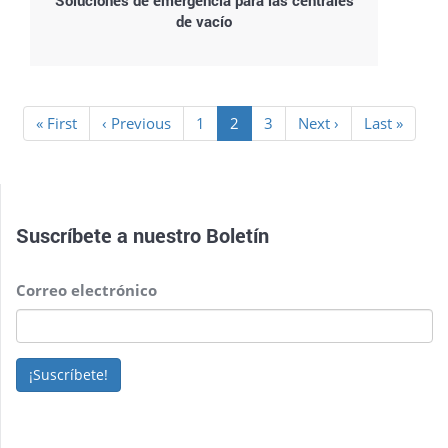
Soluciones de emergencia para las centrales
de vacío
Paginación
Primera
« First
Página
‹ Previous
Page
1
Página
2
Page
3
Siguiente
Next ›
Última
Last »
página
anterior
actual
página
página
Suscríbete a nuestro
Boletín
Correo electrónico
¡Suscríbete!