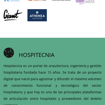
HOSPITECNIA
Hospitecnia es un portal de arquitectura, ingeniería y gestión
hospitalaria fundada hace 15 años. Se trata de un proyecto
digital que nació para aglutinar y difundir el máximo volumen
de conocimiento funcional y tecnológico del sector
hospitalario, y que hoy es una de las principales plataformas
de articulación entre hospitales y proveedores del ámbito