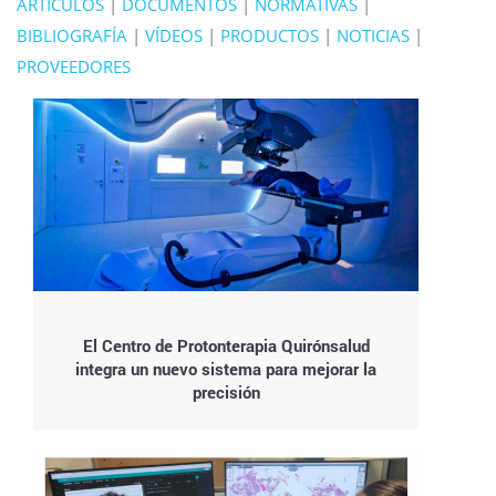
ARTÍCULOS
|
DOCUMENTOS
|
NORMATIVAS
|
BIBLIOGRAFÍA
|
VÍDEOS
|
PRODUCTOS
|
NOTICIAS
|
PROVEEDORES
El Centro de Protonterapia Quirónsalud
integra un nuevo sistema para mejorar la
precisión