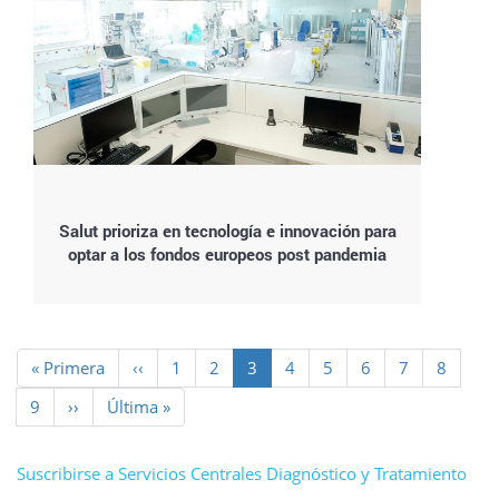
Salut prioriza en tecnología e innovación para
optar a los fondos europeos post pandemia
Paginación
Primera
« Primera
Página
‹‹
Page
1
Page
2
Página
3
Page
4
Page
5
Page
6
Page
7
Page
8
página
anterior
actual
Page
9
Siguiente
››
Última
Última »
página
página
Suscribirse a Servicios Centrales Diagnóstico y Tratamiento