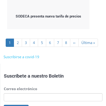
SODECA presenta nueva tarifa de precios
Paginación
Página
1
Page
2
Page
3
Page
4
Page
5
Page
6
Page
7
Page
8
Siguiente
››
Última
Última »
actual
página
página
Suscribirse a covid-19
Suscríbete a nuestro
Boletín
Correo electrónico