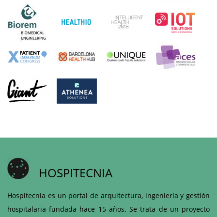
HOSPITECNIA
Hospitecnia es un portal de arquitectura, ingeniería y gestión
hospitalaria fundada hace 15 años. Se trata de un proyecto