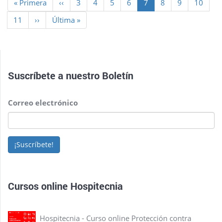
Primera
« Primera
Página
‹‹
Page
3
Page
4
Page
5
Page
6
Página
7
Page
8
Page
9
Page
10
página
anterior
actual
Page
11
Siguiente
››
Última
Última »
página
página
Suscríbete a nuestro
Boletín
Correo electrónico
¡Suscríbete!
Cursos online Hospitecnia
Hospitecnia - Curso online Protección contra