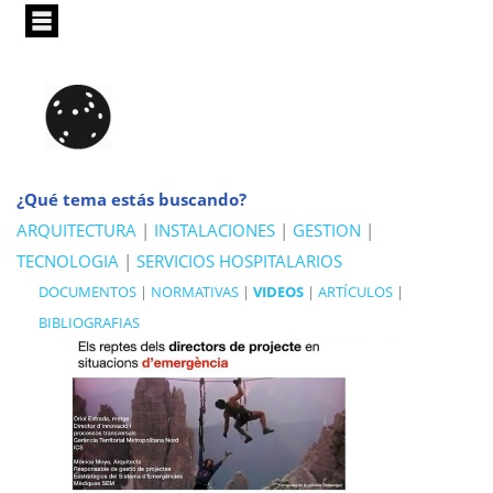
Pasar
al
contenido
principal
¿Qué tema estás buscando?
ARQUITECTURA
|
INSTALACIONES
|
GESTION
|
TECNOLOGIA
|
SERVICIOS HOSPITALARIOS
DOCUMENTOS
|
NORMATIVAS
|
VIDEOS
|
ARTÍCULOS
|
BIBLIOGRAFIAS