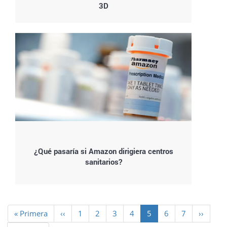
3D
¿Qué pasaría si Amazon dirigiera centros
sanitarios?
Paginación
Primera
« Primera
Página
‹‹
Page
1
Page
2
Page
3
Page
4
Página
5
Page
6
Page
7
Siguient
››
página
anterior
actual
página