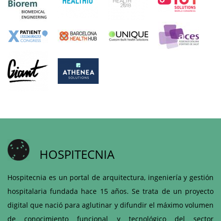
HOSPITECNIA
Hospitecnia es un portal de arquitectura, ingeniería y gestión
hospitalaria fundada hace 15 años. Se trata de un proyecto
digital que nació para aglutinar y difundir el máximo volumen
de conocimiento funcional y tecnológico del sector