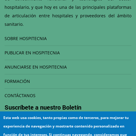
hospitalario, y que hoy es una de las principales plataformas
de articulación entre hospitales y proveedores del ámbito
sanitario.
SOBRE HOSPITECNIA
PUBLICAR EN HOSPITECNIA
ANUNCIARSE EN HOSPITECNIA
FORMACIÓN
CONTÁCTANOS
Suscríbete a nuestro
Boletín
Esta web usa cookies, tanto propias como de terceros, para mejorar tu
Correo electrónico
experiencia de navegación y mostrarte contenido personalizado en
función de tus intereses. Si continuas navegando, consideramos que