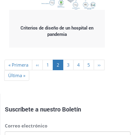
Criterios de diseño de un hospital en
pandemia
Paginación
Primera
« Primera
Página
‹‹
Page
1
Página
2
Page
3
Page
4
Page
5
Siguiente
››
página
anterior
actual
página
Última
Última »
página
Suscríbete a nuestro
Boletín
Correo electrónico