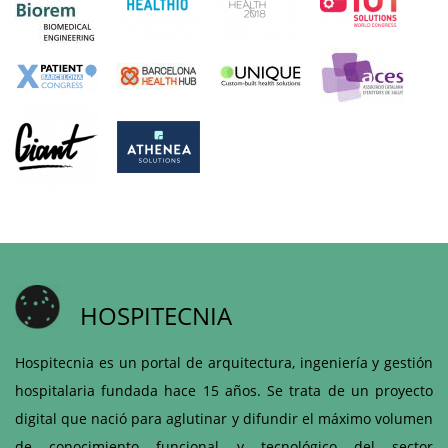
HOSPITECNIA
Hospitecnia es un portal de arquitectura, ingeniería y gestión
hospitalaria fundada hace 15 años. Se trata de un proyecto
digital que nació para aglutinar y difundir el máximo volumen
de conocimiento funcional y tecnológico del sector