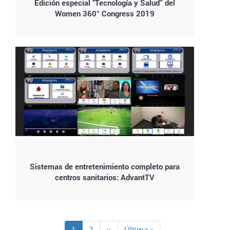
Edición especial “Tecnología y Salud” del
Women 360° Congress 2019
Sistemas de entretenimiento completo para
centros sanitarios: AdvantTV
Paginación
Página
1
Page
2
Siguiente
››
Última
Última »