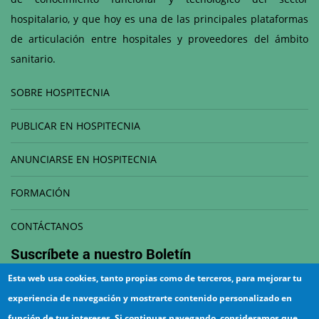
hospitalario, y que hoy es una de las principales plataformas
de articulación entre hospitales y proveedores del ámbito
sanitario.
SOBRE HOSPITECNIA
PUBLICAR EN HOSPITECNIA
ANUNCIARSE EN HOSPITECNIA
FORMACIÓN
CONTÁCTANOS
Suscríbete a nuestro
Boletín
Esta web usa cookies, tanto propias como de terceros, para mejorar tu
Correo electrónico
experiencia de navegación y mostrarte contenido personalizado en
función de tus intereses. Si continuas navegando, consideramos que