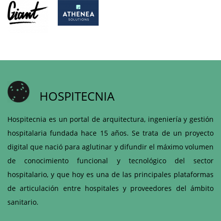
HOSPITECNIA
Hospitecnia es un portal de arquitectura, ingeniería y gestión
hospitalaria fundada hace 15 años. Se trata de un proyecto
digital que nació para aglutinar y difundir el máximo volumen
de conocimiento funcional y tecnológico del sector
hospitalario, y que hoy es una de las principales plataformas
de articulación entre hospitales y proveedores del ámbito
sanitario.