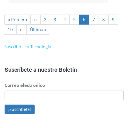
Paginación
Primera
« Primera
Página
‹‹
Page
2
Page
3
Page
4
Page
5
Página
6
Page
7
Page
8
Page
9
página
anterior
actual
Page
10
Siguiente
››
Última
Última »
página
página
Suscribirse a Tecnología
Suscríbete a nuestro
Boletín
Correo electrónico
¡Suscríbete!