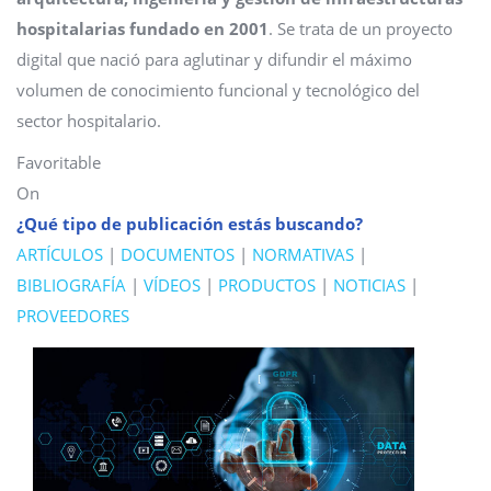
hospitalarias fundado en 2001
. Se trata de un proyecto
digital que nació para aglutinar y difundir el máximo
volumen de conocimiento funcional y tecnológico del
sector hospitalario.
Favoritable
On
¿Qué tipo de publicación estás buscando?
ARTÍCULOS
|
DOCUMENTOS
|
NORMATIVAS
|
BIBLIOGRAFÍA
|
VÍDEOS
|
PRODUCTOS
|
NOTICIAS
|
PROVEEDORES